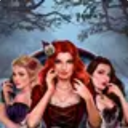
Startseite
Spiele
Play'n GO Wild Blood 2
Wild Blood 2
Play'n GO
Demo
Jetzt Spielen!
6 Reel Video Slot Machine